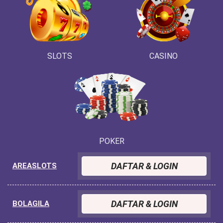
SLOTS
CASINO
POKER
DAFTAR & LOGIN
AREASLOTS
DAFTAR & LOGIN
BOLAGILA