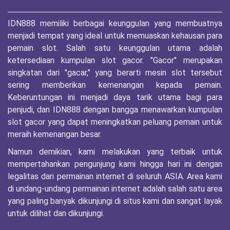
IDN888 memiliki berbagai keunggulan yang membuatnya
menjadi tempat yang ideal untuk memuaskan kehausan para
pemain slot. Salah satu keunggulan utama adalah
ketersediaan kumpulan slot gacor. "Gacor" merupakan
singkatan dari "gacar," yang berarti mesin slot tersebut
sering memberikan kemenangan kepada pemain.
Keberuntungan ini menjadi daya tarik utama bagi para
penjudi, dan IDN888 dengan bangga menawarkan kumpulan
slot gacor yang dapat meningkatkan peluang pemain untuk
meraih kemenangan besar.
Namun demikian, kami melakukan yang terbaik untuk
mempertahankan pengunjung kami hingga hari ini dengan
legalitas dari permainan internet di seluruh ASIA. Area kami
di undang-undang permainan internet adalah salah satu area
yang paling banyak dikunjungi di situs kami dan sangat layak
untuk dilihat dan dikunjungi.