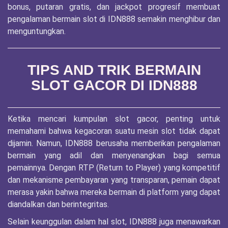
bonus, putaran gratis, dan jackpot progresif membuat
pengalaman bermain slot di IDN888 semakin menghibur dan
menguntungkan.
TIPS AND TRIK BERMAIN
SLOT GACOR DI IDN888
Ketika mencari kumpulan slot gacor, penting untuk
memahami bahwa kegacoran suatu mesin slot tidak dapat
dijamin. Namun, IDN888 berusaha memberikan pengalaman
bermain yang adil dan menyenangkan bagi semua
pemainnya. Dengan RTP (Return to Player) yang kompetitif
dan mekanisme pembayaran yang transparan, pemain dapat
merasa yakin bahwa mereka bermain di platform yang dapat
diandalkan dan berintegritas.
Selain keunggulan dalam hal slot, IDN888 juga menawarkan